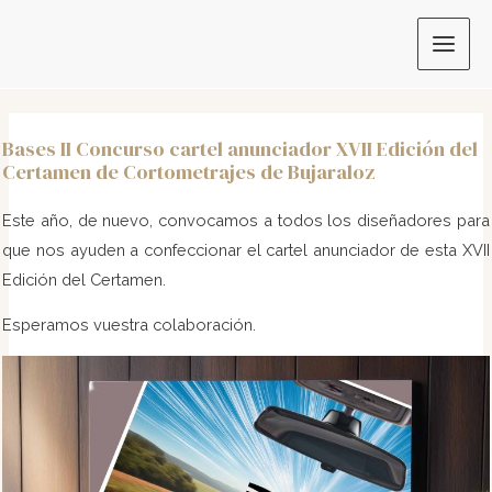
Ir
al
MAIN
contenido
MEN
Bases II Concurso cartel anunciador XVII Edición del
Certamen de Cortometrajes de Bujaraloz
Este año, de nuevo, convocamos a todos los diseñadores para
que nos ayuden a confeccionar el cartel anunciador de esta XVII
Edición del Certamen.
Esperamos vuestra colaboración.