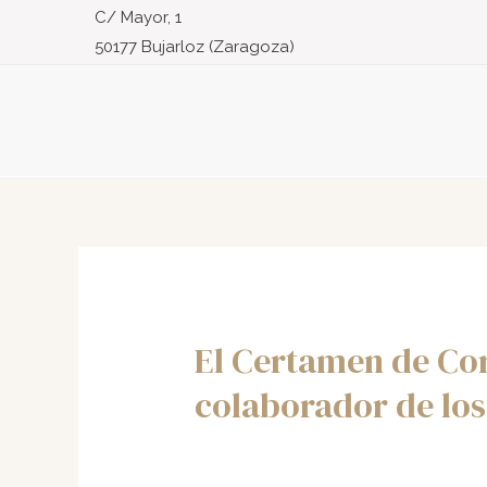
Ir
C/ Mayor, 1
al
50177 Bujarloz (Zaragoza)
contenido
El Certamen de Cor
colaborador de lo